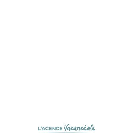
L
o
a