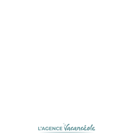
L
o
a