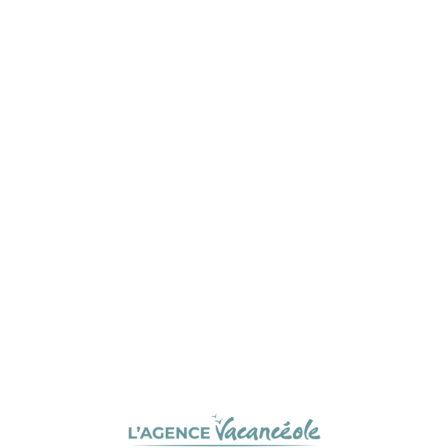
L
o
a