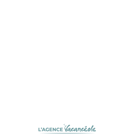
L
o
a